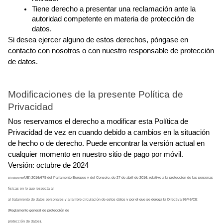
Tiene derecho a presentar una reclamación ante la 
autoridad competente en materia de protección de 
datos.
Si desea ejercer alguno de estos derechos, póngase en 
contacto con nosotros o con nuestro responsable de protección 
de datos.
Modificaciones de la presente Política de 
Privacidad
Nos reservamos el derecho a modificar esta Política de 
Privacidad de vez en cuando debido a cambios en la situación 
de hecho o de derecho. Puede encontrar la versión actual en 
cualquier momento en nuestro sitio de pago por móvil.
Versión: octubre de 2024
(UE) 2016/679 del Parlamento Europeo y del Consejo, de 27 de abril de 2016, relativo a la protección de las personas 
1Reglamento
físicas en lo que respecta al
al tratamiento de datos personales y a la libre circulación de estos datos y por el que se deroga la Directiva 95/46/CE 
(Reglamento general de protección de
protección de datos).