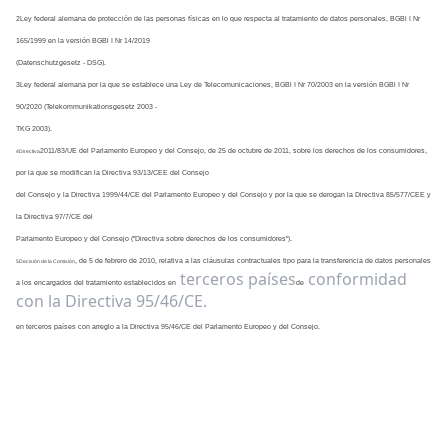
2Ley federal alemana de protección de las personas físicas en lo que respecta al tratamiento de datos personales, BGBl I Nr 
165/1999 en la versión BGBl I Nr 14/2019
(Datenschutzgesetz - DSG).
3Ley federal alemana por la que se establece una Ley de Telecomunicaciones, BGBl I Nr 70/2003 en la versión BGBl I Nr 
90/2020 (Telekommunikationsgesetz 2003 -
TKG 2003).
2011/83/UE del Parlamento Europeo y del Consejo, de 25 de octubre de 2011, sobre los derechos de los consumidores, 
4Directiva
por la que se modifican la Directiva 93/13/CEE del Consejo
del Consejo y la Directiva 1999/44/CE del Parlamento Europeo y del Consejo y por la que se derogan la Directiva 85/577/CEE y 
la Directiva 97/7/CE del
Parlamento Europeo y del Consejo ("Directiva sobre derechos de los consumidores").
, de 5 de febrero de 2010, relativa a las cláusulas contractuales tipo para la transferencia de datos personales 
5Decisión de la Comisión
terceros países
conformidad
a los encargados del tratamiento establecidos en
de
con la Directiva 95/46/CE.
en terceros países con arreglo a la Directiva 95/46/CE del Parlamento Europeo y del Consejo.