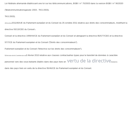
Loi fédérale allemande établissant une loi sur les télécommunications, BGBl I n° 70/2003 dans la version BGBl I n° 90/2020 
(Telekommunikationsgesetz 2003 - TKG 2003).
TKG 2003).
2011/83/UE du Parlement européen et du Conseil du 25 octobre 2011 relative aux droits des consommateurs, modifiant la 
4Directive
.
directive 93/13/CEE du Conseil
Conseil et la directive 1999/44/CE du Parlement européen et du Conseil et abrogeant la directive 85/577/CEE et la directive 
97/7/CE du Parlement européen et du Conseil ("Droits des consommateurs").
Parlement européen et du Conseil ("directive sur les droits des consommateurs").
5 février 2010 relative aux clauses contractuelles types pour le transfert de données à caractère 
5Décision de la Commission du
vertu de la directive
personnel vers des sous-traitants établis dans des pays tiers en
95/46/CE.
dans des pays tiers en vertu de la directive 95/46/CE du Parlement européen et du Conseil.