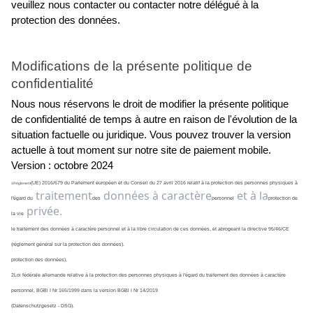
veuillez nous contacter ou contacter notre délégué à la 
protection des données.
Modifications de la présente politique de 
confidentialité
Nous nous réservons le droit de modifier la présente politique 
de confidentialité de temps à autre en raison de l'évolution de la 
situation factuelle ou juridique. Vous pouvez trouver la version 
actuelle à tout moment sur notre site de paiement mobile.
Version : octobre 2024
(UE) 2016/679 du Parlement européen et du Conseil du 27 avril 2016 relatif à la protection des personnes physiques à 
1Règlement
traitement
données à caractère
et à la
l'égard du
des
personnel
protection de 
privée.
la vie
le traitement des données à caractère personnel et à la libre circulation de ces données, et abrogeant la directive 95/46/CE 
(règlement général sur la protection des données).
protection des données).
2Loi fédérale allemande relative à la protection des personnes physiques à l'égard du traitement des données à caractère 
personnel, BGBl I Nr 165/1999 dans la version BGBl I Nr 14/2019
(Datenschutzgesetz - DSG).