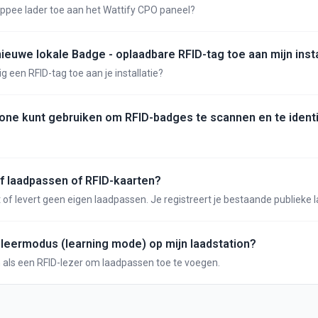
ppee lader toe aan het Wattify CPO paneel?
ieuwe lokale Badge - oplaadbare RFID-tag toe aan mijn insta
 een RFID-tag toe aan je installatie?
one kunt gebruiken om RFID-badges te scannen en te identi
lf laadpassen of RFID-kaarten?
 of levert geen eigen laadpassen. Je registreert je bestaande publieke 
echtstreeks in het platform — handmatig of via leermodus.
 leermodus (learning mode) op mijn laadstation?
Gebruik je laadstation als een RFID-lezer om laadpassen toe te voegen.