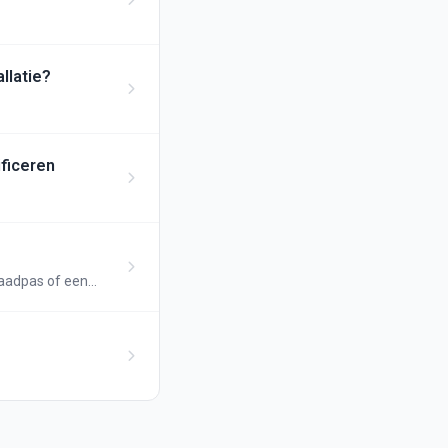
llatie?
ficeren
laadpas of een