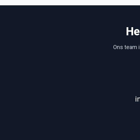
He
Ons team is
i