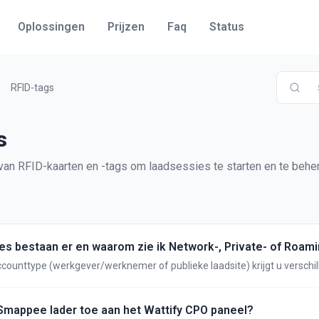
Oplossingen
Prijzen
Faq
Status
RFID-tags
s
 van RFID-kaarten en -tags om laadsessies te starten en te behe
s bestaan er en waarom zie ik Network-, Private- of Roam
counttype (werkgever/werknemer of publieke laadsite) krijgt u verschi
Hieronder leggen we uit wanneer u elk type gebruikt en hoe de laadsess
Smappee lader toe aan het Wattify CPO paneel?