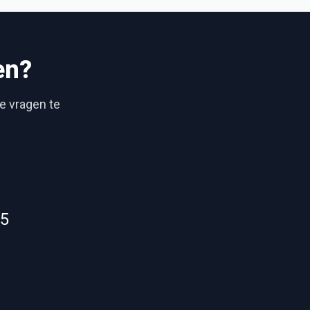
en?
je vragen te
55