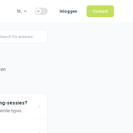
Use setting
NL
Inloggen
Contact
ren
ing-sessies?
llende types
ies worden