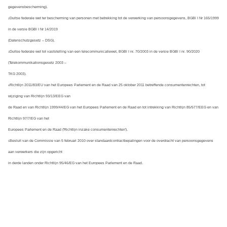
gegevensbescherming).
Duitse federale wet ter bescherming van personen met betrekking tot de verwerking van persoonsgegevens, BGBl I Nr 165/1999 
2
in de versie BGBl I Nr 14/2019
(Datenschutzgesetz – DSG).
Duitse federale wet tot vaststelling van een telecommunicatiewet, BGBl I nr. 70/2003 in de versie BGBl I nr. 90/2020 
3
(Telekommunikationsgesetz 2003 –
TKG 2003).
Richtlijn 2011/83/EU van het Europees Parlement en de Raad van 25 oktober 2011 betreffende consumentenrechten, tot 
4
wijziging van Richtlijn 93/13/EEG van
de Raad en van Richtlijn 1999/44/EG van het Europees Parlement en de Raad en tot intrekking van Richtlijn 85/577/EEG en van 
Richtlijn 97/7/EG van het
Europees Parlement en de Raad ('Richtlijn inzake consumentenrechten').
Besluit van de Commissie van 5 februari 2010 over standaardcontractbepalingen voor de overdracht van persoonsgegevens 
5
aan verwerkers die zijn opgericht
in derde landen onder Richtlijn 95/46/EG van het Europees Parlement en de Raad.