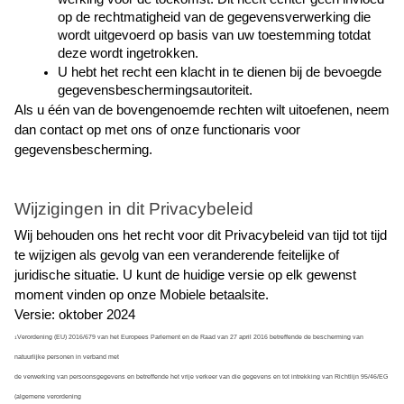
op de rechtmatigheid van de gegevensverwerking die 
wordt uitgevoerd op basis van uw toestemming totdat 
deze wordt ingetrokken.
U hebt het recht een klacht in te dienen bij de bevoegde 
gegevensbeschermingsautoriteit.
Als u één van de bovengenoemde rechten wilt uitoefenen, neem 
dan contact op met ons of onze functionaris voor 
gegevensbescherming.
Wijzigingen in dit Privacybeleid
Wij behouden ons het recht voor dit Privacybeleid van tijd tot tijd 
te wijzigen als gevolg van een veranderende feitelijke of 
juridische situatie. U kunt de huidige versie op elk gewenst 
moment vinden op onze Mobiele betaalsite.
Versie: oktober 2024
Verordening (EU) 2016/679 van het Europees Parlement en de Raad van 27 april 2016 betreffende de bescherming van 
1
natuurlijke personen in verband met
de verwerking van persoonsgegevens en betreffende het vrije verkeer van die gegevens en tot intrekking van Richtlijn 95/46/EG 
(algemene verordening