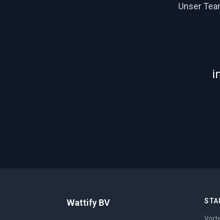
Unser Team
i
STA
Wattify BV
Vorte