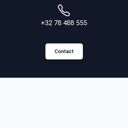
Elektrofahrzeugs und das Recht auf Vorsteuerabzug
geltenden Mehrwertsteuervorschriften behandelt.
+32 78 488 555
Contact