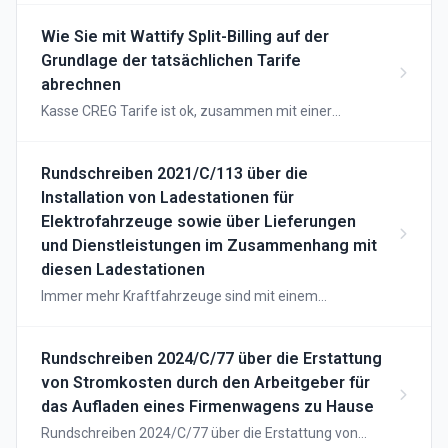
Wie Sie mit Wattify Split-Billing auf der
Grundlage der tatsächlichen Tarife
abrechnen
Kasse CREG Tarife ist ok, zusammen mit einer
Erklärung ist es noch präziser.
Rundschreiben 2021/C/113 über die
Installation von Ladestationen für
Elektrofahrzeuge sowie über Lieferungen
und Dienstleistungen im Zusammenhang mit
diesen Ladestationen
Immer mehr Kraftfahrzeuge sind mit einem
Elektromotor für den Antrieb ausgestattet. Die
Energie für diese Fahrzeuge wird durch eine
Traktionsbatterie oder eine Brennstoffzelle
Rundschreiben 2024/C/77 über die Erstattung
bereitgestellt. Es gibt sowohl Fahrzeuge, die
von Stromkosten durch den Arbeitgeber für
ausschließlich mit einem Elektromotor ausgestattet
das Aufladen eines Firmenwagens zu Hause
sind, als auch Hybridmodelle. Mit einem Elektromotor
Rundschreiben 2024/C/77 über die Erstattung von
ausgestattete Kraftfahrzeuge (im Folgenden als