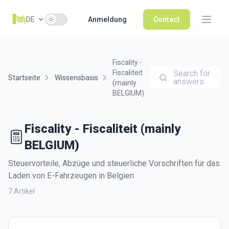
Use setting
DE
Anmeldung
Contact
Fiscality -
Fiscaliteit
Search for
Startseite
Wissensbasis
answers
(mainly
BELGIUM)
Fiscality - Fiscaliteit (mainly
BELGIUM)
Steuervorteile, Abzüge und steuerliche Vorschriften für das
Laden von E-Fahrzeugen in Belgien
7 Artikel