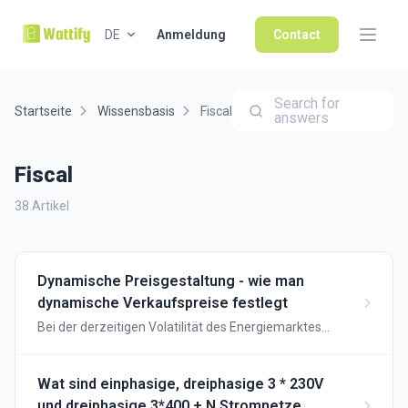
DE
Anmeldung
Contact
Search for
Startseite
Wissensbasis
Fiscal
answers
Fiscal
38 Artikel
Dynamische Preisgestaltung - wie man
dynamische Verkaufspreise festlegt
Bei der derzeitigen Volatilität des Energiemarktes
können Sie Ihre Tagespreise automatisch anpassen,
ohne dass Sie sie jeden Tag anpassen müssen...
Wat sind einphasige, dreiphasige 3 * 230V
und dreiphasige 3*400 + N Stromnetze