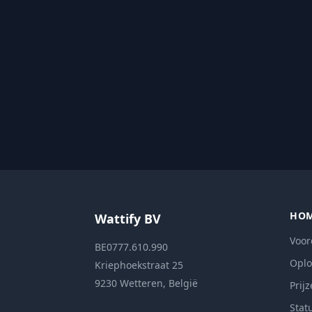
HO
Wattify BV
Voor
BE0777.610.990
Oplo
Kriephoekstraat 25
9230 Wetteren, België
Prij
Stat