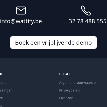
info@wattify.be
+32 78 488 555
Boek een vrijblijvende demo
ME
LEGAL
delen
Algemene voorwaarden
ssingen
Privacybeleid
zen
Over ons
us