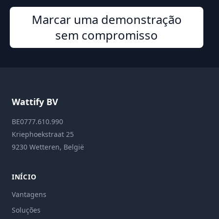
Marcar uma demonstração
sem compromisso
Wattify BV
BE0777.610.990
Kriephoekstraat 25
9230 Wetteren, België
INÍCIO
Vantagens
Soluções