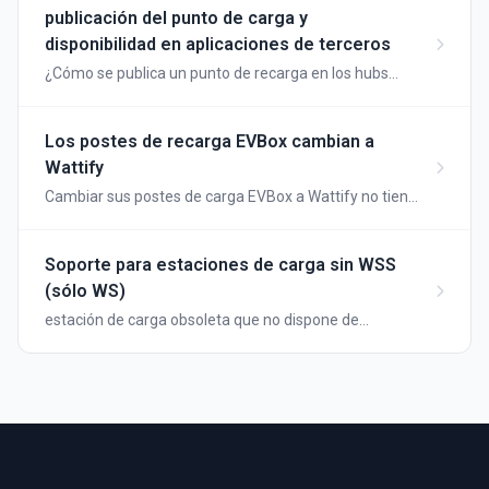
publicación del punto de carga y
disponibilidad en aplicaciones de terceros
¿Cómo se publica un punto de recarga en los hubs
itinerantes?
Los postes de recarga EVBox cambian a
Wattify
Cambiar sus postes de carga EVBox a Wattify no tiene
por qué ser complicado en absoluto. Los siguientes
pasos facilitan el ajuste de la configuración OCPP para
que sus postes de carga se comuniquen con Wattify a
Soporte para estaciones de carga sin WSS
partir de ahora:
(sólo WS)
estación de carga obsoleta que no dispone de
certificados raíz recientes y, por tanto, no puede
establecer conexiones websocket seguras.