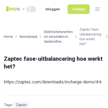
Use setting
NL
Inloggen
Contact
Zaptec fase-
Elektriciteitsnetten
uitbalancering
Home
Kennisbank
en verschillen in
hoe werkt
laadsnelhei...
het?
Zaptec fase-uitbalancering hoe werkt
het?
https://zaptec.com/downloads/incharge-demo/#4
Tags:
Zaptec