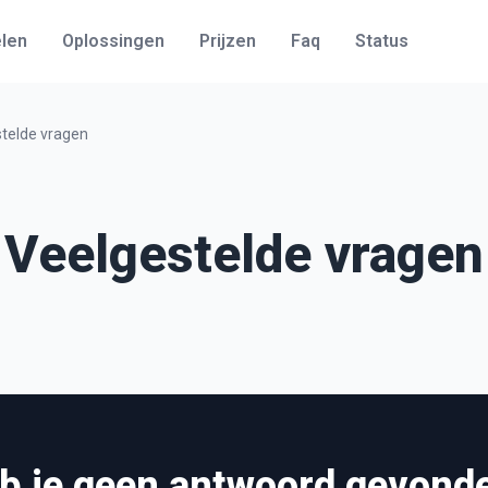
len
Oplossingen
Prijzen
Faq
Status
telde vragen
Veelgestelde vragen
b je geen antwoord gevond