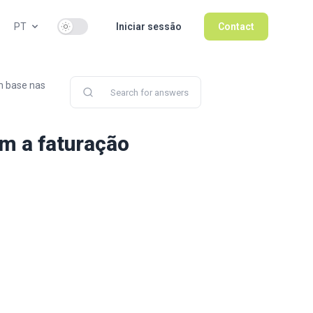
Use setting
PT
Iniciar sessão
Contact
m base nas
om a faturação