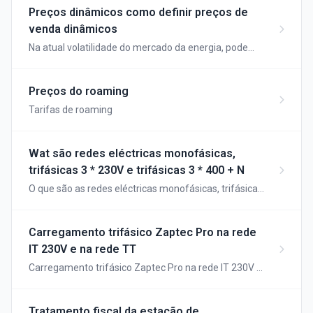
cartões de carregamento. A seguir, explicamos
Preços dinâmicos como definir preços de
quando deve utilizar cada tipo e como as sessões de
venda dinâmicos
carregamento são processadas.
Na atual volatilidade do mercado da energia, pode
ajustar automaticamente os seus preços diários sem
ter de os adaptar todos os dias...
Preços do roaming
Tarifas de roaming
Wat são redes eléctricas monofásicas,
trifásicas 3 * 230V e trifásicas 3 * 400 + N
O que são as redes eléctricas monofásicas, trifásicas
3 * 230V e trifásicas 3 * 400 + N
Carregamento trifásico Zaptec Pro na rede
IT 230V e na rede TT
Carregamento trifásico Zaptec Pro na rede IT 230V e
na rede TT
Tratamento fiscal da estação de