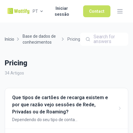
Iniciar
PT
Contact
sessão
Base de dados de
Search for
Início
Pricing
answers
conhecimentos
Pricing
34 Artigos
Que tipos de cartões de recarga existem e
por que razão vejo sessões de Rede,
Privadas ou de Roaming?
Dependendo do seu tipo de conta
(empregador/trabalhador ou ponto de carregamento
público), serão apresentados diferentes tipos de