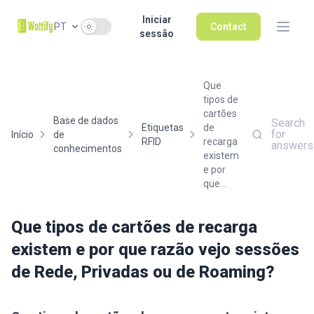
Iniciar
Use setting
PT
Contact
sessão
Que
tipos de
cartões
Base de dados
Search
Etiquetas
de
for
Início
de
RFID
recarga
answers
conhecimentos
existem
e por
que...
Que tipos de cartões de recarga
existem e por que razão vejo sessões
de Rede, Privadas ou de Roaming?