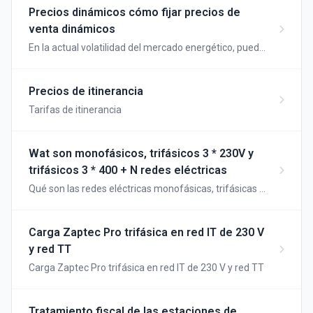
recarga. A continuación le explicamos cuándo se
Precios dinámicos cómo fijar precios de
utiliza cada tipo y cómo se procesan las sesiones de
venta dinámicos
recarga.
En la actual volatilidad del mercado energético, puede
ajustar sus precios diarios automáticamente sin
necesidad de adaptarlos cada día...
Precios de itinerancia
Tarifas de itinerancia
Wat son monofásicos, trifásicos 3 * 230V y
trifásicos 3 * 400 + N redes eléctricas
Qué son las redes eléctricas monofásicas, trifásicas 3
* 230 V y trifásicas 3 * 400 + N
Carga Zaptec Pro trifásica en red IT de 230 V
y red TT
Carga Zaptec Pro trifásica en red IT de 230 V y red TT
Tratamiento fiscal de las estaciones de