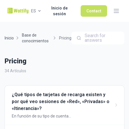
Inicio de
ES
Contact
sesión
Base de
Search for
Inicio
Pricing
answers
conocimientos
Pricing
34 Artículos
¿Qué tipos de tarjetas de recarga existen y
por qué veo sesiones de «Red», «Privadas» o
«Itinerancia»?
En función de su tipo de cuenta
(empresario/empleado o punto de recarga público),
se le mostrarán diferentes tipos de tarjetas de