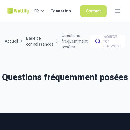
FR
Connexion
Contact
Questions
Search
Base de
for
Accueil
fréquemment
connaissances
answers
posées
Questions fréquemment posées