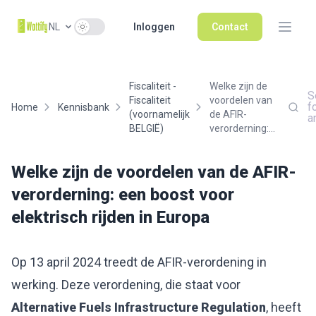
Use setting
NL
Inloggen
Contact
Fiscaliteit -
Welke zijn de
S
Fiscaliteit
voordelen van
f
Home
Kennisbank
(voornamelijk
de AFIR-
a
BELGIË)
verorderning:...
Welke zijn de voordelen van de AFIR-
verorderning: een boost voor
elektrisch rijden in Europa
Op 13 april 2024 treedt de AFIR-verordening in
werking. Deze verordening, die staat voor
Alternative Fuels Infrastructure Regulation
, heeft