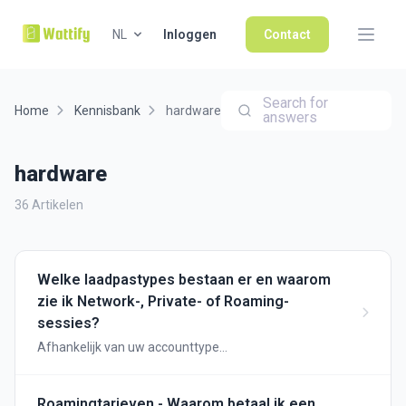
NL
Inloggen
Contact
Search for
Home
Kennisbank
hardware
answers
hardware
36 Artikelen
Welke laadpastypes bestaan er en waarom
zie ik Network-, Private- of Roaming-
sessies?
Afhankelijk van uw accounttype
(werkgever/werknemer of publieke laadsite) krijgt u
verschillende types laadpassen te zien. Hieronder
leggen we uit wanneer u elk type gebruikt en hoe de
Roamingtarieven - Waarom betaal ik een