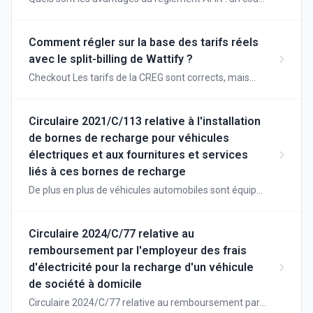
de pouce pour la conduite électrique en Europe ?
Comment régler sur la base des tarifs réels
avec le split-billing de Wattify ?
Checkout Les tarifs de la CREG sont corrects, mais
avec une déclaration, ils sont encore plus précis.
Circulaire 2021/C/113 relative à l'installation
de bornes de recharge pour véhicules
électriques et aux fournitures et services
liés à ces bornes de recharge
De plus en plus de véhicules automobiles sont équipés
d'un moteur électrique pour la propulsion. L'énergie de
ces véhicules est fournie par une batterie de traction
ou une pile à combustible. Il existe des véhicules
Circulaire 2024/C/77 relative au
équipés exclusivement d'un moteur électrique ainsi
remboursement par l'employeur des frais
que des modèles hybrides. Les véhicules automobiles
d'électricité pour la recharge d'un véhicule
équipés d'un moteur électrique (ci-après dénommés
de société à domicile
véhicules électriques) peuvent être alimentés en
énergie électrique par l'intermédiaire d'une station de
Circulaire 2024/C/77 relative au remboursement par