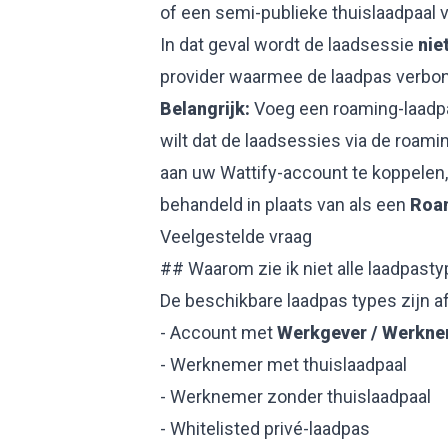
of een semi-publieke thuislaadpaal
In dat geval wordt de laadsessie
nie
provider waarmee de laadpas verbon
Belangrijk:
Voeg een roaming-laad
wilt dat de laadsessies via de roam
aan uw Wattify-account te koppelen,
behandeld in plaats van als een
Roa
Veelgestelde vraag
## Waarom zie ik niet alle laadpast
De beschikbare laadpas types zijn a
- Account met
Werkgever / Werkne
- Werknemer met thuislaadpaal
- Werknemer zonder thuislaadpaal
- Whitelisted privé-laadpas