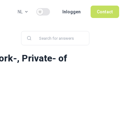
Use setting
NL
Inloggen
Contact
rk-, Private- of