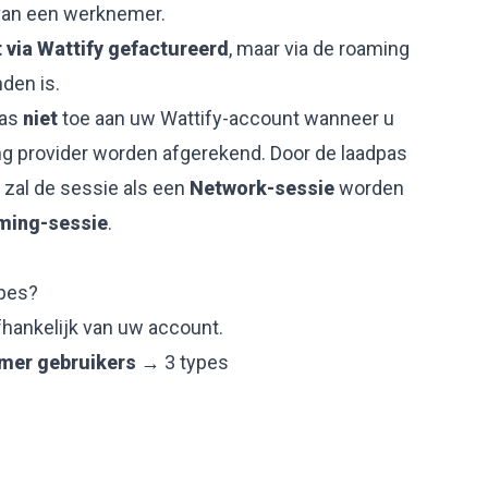
 van een werknemer.
t via Wattify gefactureerd
, maar via de roaming
den is.
pas
niet
toe aan uw Wattify-account wanneer u
ing provider worden afgerekend. Door de laadpas
 zal de sessie als een
Network-sessie
worden
ming-sessie
.
ypes?
fhankelijk van uw account.
mer gebruikers
→ 3 types